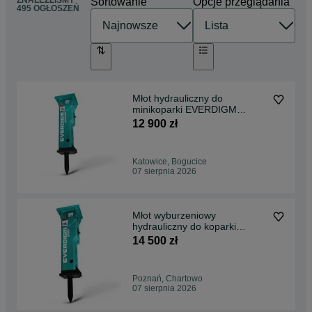
ZNALEŹLIŚMY
Sortowanie
Opcje przeglądania
495 OGŁOSZEŃ
Młot hydrauliczny do
minikoparki EVERDIGM
EHB008 - 80 Kg
12 900 zł
Katowice, Bogucice
07 sierpnia 2026
Młot wyburzeniowy
hydrauliczny do koparki
EVERDIGM EHB02 - 121 KG
14 500 zł
Poznań, Chartowo
07 sierpnia 2026