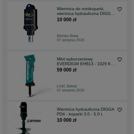
Wiertnica do minikoparki,
wiertnica hydrauliczna DIGGA
PD3 (2-4 tony)
10 000 zł
Bielsko-Biała
07 sierpnia 2026
Młot wyburzeniowy
EVERDIGM EHB13 - 1029 KG
- do koparek 12-20 ton.
59 000 zł
Łódź, Bałuty
07 sierpnia 2026
Wiertnica hydrauliczna DIGGA
PD4 - koparki 3.0 - 5.0 t.
10 000 zł