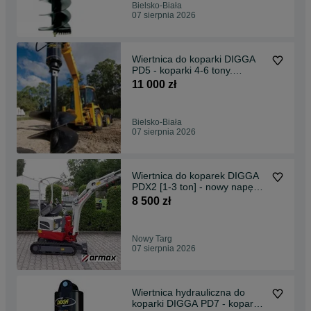
Bielsko-Biała
07 sierpnia 2026
Wiertnica do koparki DIGGA
PD5 - koparki 4-6 tony.
Wysyłka cała PL!
11 000 zł
Bielsko-Biała
07 sierpnia 2026
Wiertnica do koparek DIGGA
PDX2 [1-3 ton] - nowy napęd
wiertniczy
8 500 zł
Nowy Targ
07 sierpnia 2026
Wiertnica hydrauliczna do
koparki DIGGA PD7 - koparki