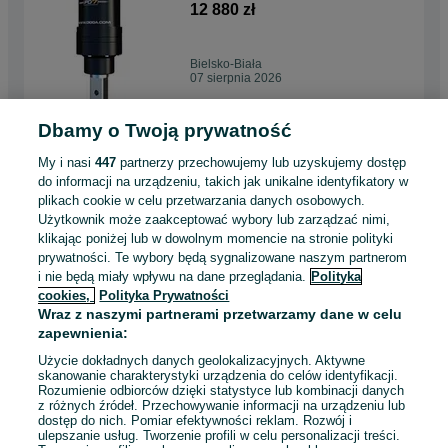
6.0 - 8.0 t.
12 880 zł
Bielsko-Biała
07 sierpnia 2026
Dbamy o Twoją prywatność
Kosiarka Kubota Z1-421,
Zerowy Skręt, Wysoka
My i nasi
447
partnerzy przechowujemy lub uzyskujemy dostęp
Wydajność.
29 900 zł
do informacji na urządzeniu, takich jak unikalne identyfikatory w
plikach cookie w celu przetwarzania danych osobowych.
Użytkownik może zaakceptować wybory lub zarządzać nimi,
Oświęcim
klikając poniżej lub w dowolnym momencie na stronie polityki
07 sierpnia 2026
prywatności. Te wybory będą sygnalizowane naszym partnerom
i nie będą miały wpływu na dane przeglądania.
Polityka
cookies,
Polityka Prywatności
Minikoparka Takeuchi TB320 -
Wraz z naszymi partnerami przetwarzamy dane w celu
2 tony! Nowa!
zapewnienia:
139 000 zł
Użycie dokładnych danych geolokalizacyjnych. Aktywne
skanowanie charakterystyki urządzenia do celów identyfikacji.
Bielsko-Biała
Rozumienie odbiorców dzięki statystyce lub kombinacji danych
Odświeżono dnia 06 sierpnia 2026
z różnych źródeł. Przechowywanie informacji na urządzeniu lub
2026
dostęp do nich. Pomiar efektywności reklam. Rozwój i
ulepszanie usług. Tworzenie profili w celu personalizacji treści.