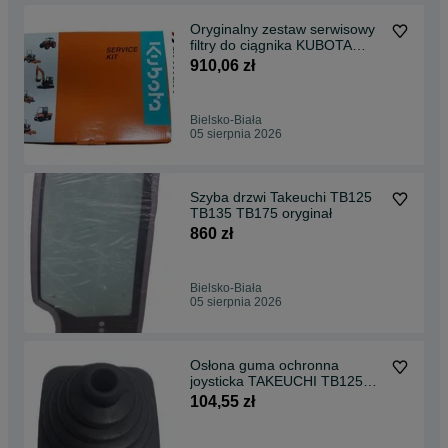
Oryginalny zestaw serwisowy
filtry do ciągnika KUBOTA
L5040
910,06 zł
Bielsko-Biała
05 sierpnia 2026
Szyba drzwi Takeuchi TB125
TB135 TB175 oryginał
860 zł
Bielsko-Biała
05 sierpnia 2026
Osłona guma ochronna
joysticka TAKEUCHI TB125
TB135 TB145
104,55 zł