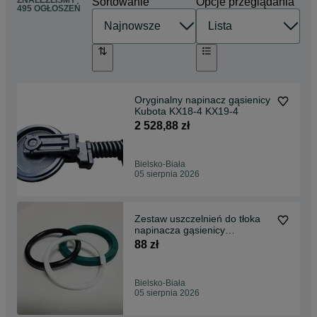
ZNALEŹLIŚMY
Sortowanie
Opcje przeglądania
495 OGŁOSZEŃ
Oryginalny napinacz gąsienicy
Kubota KX18-4 KX19-4
2 528,88 zł
Bielsko-Biała
05 sierpnia 2026
Zestaw uszczelnień do tłoka
napinacza gąsienicy
TAKEUCHI TB016
88 zł
Bielsko-Biała
05 sierpnia 2026