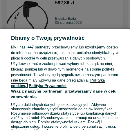
592,86 zł
Bielsko-Biała
05 sierpnia 2026
Dbamy o Twoją prywatność
Bezpiecznik główny 45A
minikoparka TAKEUCHI
My i nasi
447
partnerzy przechowujemy lub uzyskujemy dostęp
TB175 TB228 TB216 TB016
35,67 zł
do informacji na urządzeniu, takich jak unikalne identyfikatory w
plikach cookie w celu przetwarzania danych osobowych.
Użytkownik może zaakceptować wybory lub zarządzać nimi,
Bielsko-Biała
klikając poniżej lub w dowolnym momencie na stronie polityki
05 sierpnia 2026
prywatności. Te wybory będą sygnalizowane naszym partnerom
i nie będą miały wpływu na dane przeglądania.
Polityka
cookies,
Polityka Prywatności
Kosiarka bijakowa TB 125 z
Wraz z naszymi partnerami przetwarzamy dane w celu
SICMA | DOSTĘPNA OD RĘKI
zapewnienia:
13 530 zł
Użycie dokładnych danych geolokalizacyjnych. Aktywne
skanowanie charakterystyki urządzenia do celów identyfikacji.
Rozumienie odbiorców dzięki statystyce lub kombinacji danych
Bielsko-Biała
z różnych źródeł. Przechowywanie informacji na urządzeniu lub
04 sierpnia 2026
dostęp do nich. Pomiar efektywności reklam. Rozwój i
ulepszanie usług. Tworzenie profili w celu personalizacji treści.